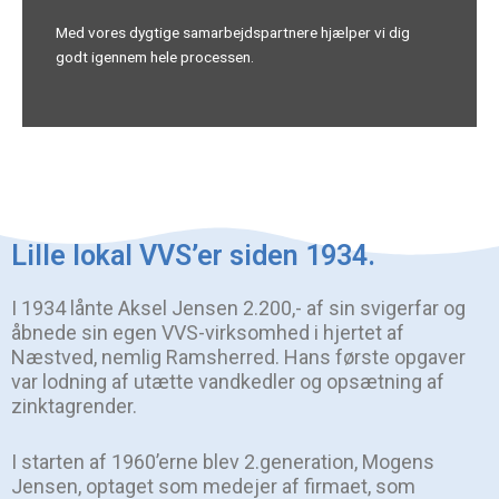
Med vores dygtige samarbejdspartnere hjælper vi dig
godt igennem hele processen.
Lille lokal VVS’er siden 1934.
I 1934 lånte Aksel Jensen 2.200,- af sin svigerfar og
åbnede sin egen VVS-virksomhed i hjertet af
Næstved, nemlig Ramsherred. Hans første opgaver
var lodning af utætte vandkedler og opsætning af
zinktagrender.
I starten af 1960’erne blev 2.generation, Mogens
Jensen, optaget som medejer af firmaet, som