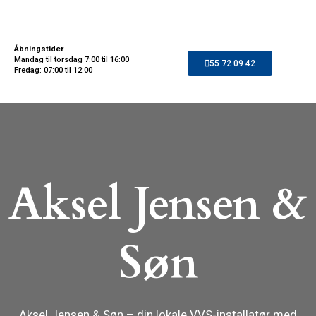
Gå
til
indholdet
Åbningstider
Mandag til torsdag 7:00 til 16:00
55 72 09 42
Fredag: 07:00 til 12:00
Aksel Jensen &
Søn
Aksel Jensen & Søn – din lokale VVS-installatør med