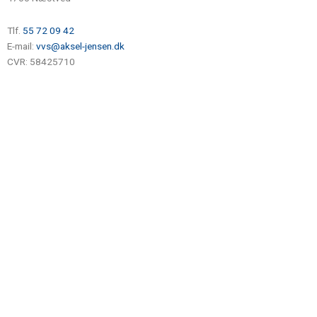
Tlf.
55 72 09 42
E-mail:
vvs@aksel-jensen.dk
CVR: 58425710